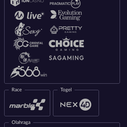
Race
Togel
Olahraga