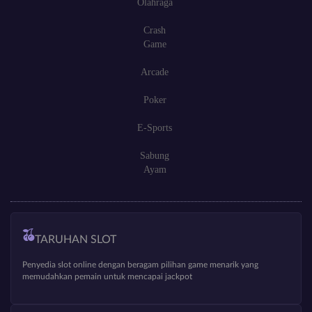
Olahraga
Crash
Game
Arcade
Poker
E-Sports
Sabung
Ayam
TARUHAN SLOT
Penyedia slot online dengan beragam pilihan game menarik yang
memudahkan pemain untuk mencapai jackpot