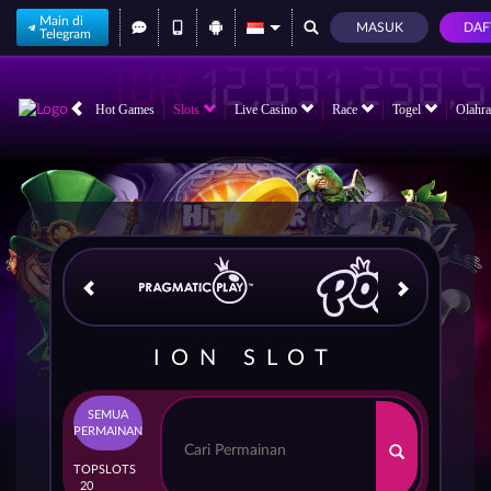
Main di
MASUK
DAF
Telegram
IDR
12,691,258,
Hot Games
Slots
Live Casino
Race
Togel
Olahr
ION SLOT
SEMUA
PERMAINAN
TOP
SLOTS
20