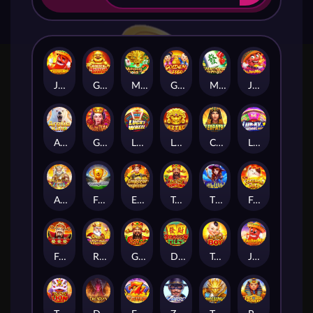
Jalapeno
Golden Maitreya Buddha
MahJong Gold 2
Golden Fuwa
Mahjong Infinity
Jalapeno 2
Arctic King
Golden Wuzetian
Lucky Wheel
Legend of Aztec
Cleopatra
Lucky Wheel Deluxe
Almighty Zeus
Frenzyshot
Emperor Auspicious
Taichi Fortuna
The LIttle Witch
Fortune Cat
Fafafa
Royale Expedition
God Of Fortune
Dragon Tiles
Taichi Boy
Jalapeno Burst