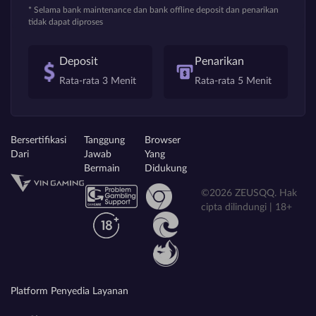
* Selama bank maintenance dan bank offline deposit dan penarikan
tidak dapat diproses
Deposit
Penarikan
Rata-rata 3 Menit
Rata-rata 5 Menit
Bersertifikasi
Tanggung
Browser
Dari
Jawab
Yang
Bermain
Didukung
©2026 ZEUSQQ. Hak
cipta dilindungi | 18+
Platform Penyedia Layanan