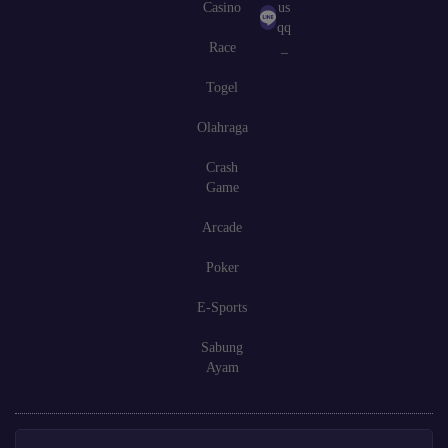
Casino
us
qq
Race
_
Togel
Olahraga
Crash
Game
Arcade
Poker
E-Sports
Sabung
Ayam