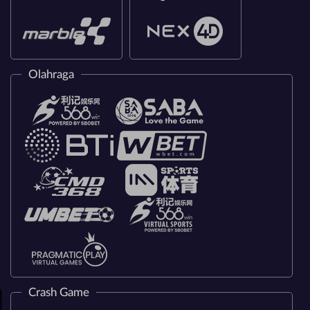
Olahraga
Crash Game