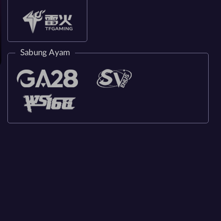
Sabung Ayam