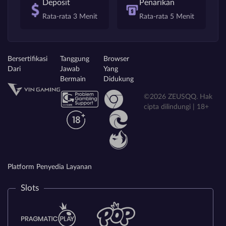
Deposit
Penarikan
Rata-rata 3 Menit
Rata-rata 5 Menit
Bersertifikasi
Tanggung
Browser
Dari
Jawab
Yang
Bermain
Didukung
©2026 ZEUSQQ. Hak
cipta dilindungi | 18+
Platform Penyedia Layanan
Slots