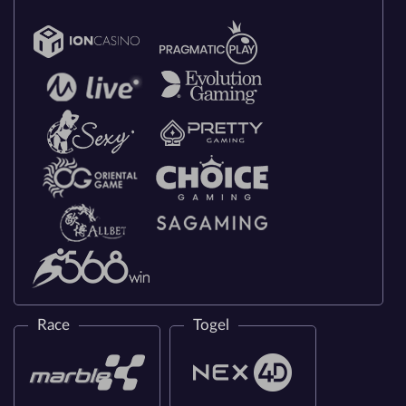
Race
Togel