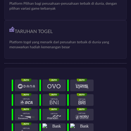
Platform Pilihan bagi perusahaan-perusahaan terbaik di dunia, dengan
pilihan variasi game terbanyak
TARUHAN TOGEL
Platform togel yang menarik dari perusahan terbaik di dunia yang
menawarkan hadiah kemenangan besar