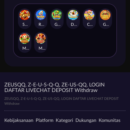
5PK
Rocket Crash
Goblin Treasure
Duck River
Christmas Mines
GOLDEN BASIN
Monkey Thunderbolt
Monkey King
ZEUSQQ, Z-E-U-S-Q-Q, ZE-US-QQ, LOGIN
DAFTAR LIVECHAT DEPOSIT Withdraw
ZEUSQQ, Z-E-U-S-Q-Q, ZE-US-QQ, LOGIN DAFTAR LIVECHAT DEPOSIT
Withdraw
Kebijaksanaan
Platform
Kategori
Dukungan
Komunitas