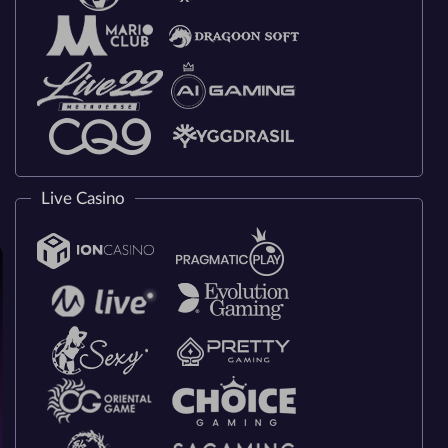
Live Casino